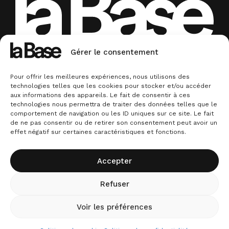
Experts en identité de marque & conseil en
Gérer le consentement
communication. La base.
© La
Plan
Conditions
Mentions
Politique
Politique de
Pour offrir les meilleures expériences, nous utilisons des
Base
du
générales de
légales
de
confidentialité
technologies telles que les cookies pour stocker et/ou accéder
site
vente
cookies
aux informations des appareils. Le fait de consentir à ces
technologies nous permettra de traiter des données telles que le
comportement de navigation ou les ID uniques sur ce site. Le fait
de ne pas consentir ou de retirer son consentement peut avoir un
effet négatif sur certaines caractéristiques et fonctions.
Accepter
Refuser
Voir les préférences