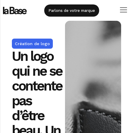
principal
Parlons de votre marque
Création de logo
Un logo
qui ne se
contente
pas
d’être
beau. Un