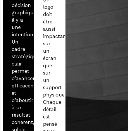
décision
logo
graphique,
doit
il y a
être
une
aussi
intention.
impactant
Un
sur
cadre
un
stratégique
écran
clair
que
permet
sur
d’avancer
un
efficacement
support
et
physique.
d’aboutir
Chaque
à un
détail
résultat
est
cohérent,
pensé
solide