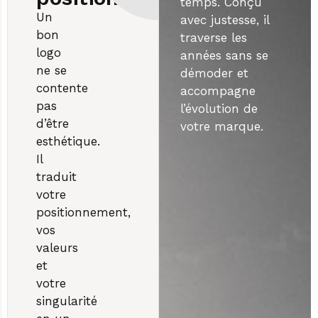
temps. Conçu
Un
avec justesse, il
bon
traverse les
logo
années sans se
ne se
démoder et
contente
accompagne
pas
l’évolution de
d’être
votre marque.
esthétique.
Il
traduit
votre
positionnement,
vos
valeurs
et
votre
singularité