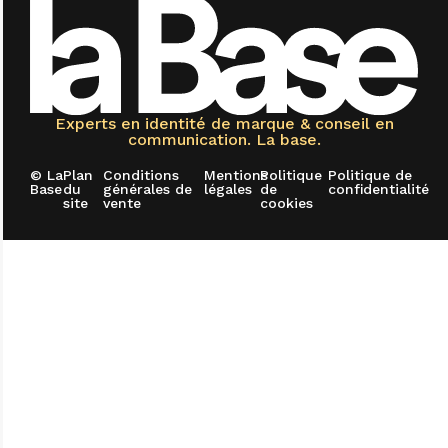
Experts en identité de marque & conseil en
communication. La base.
© La
Plan
Conditions
Mentions
Politique
Politique de
Base
du
générales de
légales
de
confidentialité
site
vente
cookies