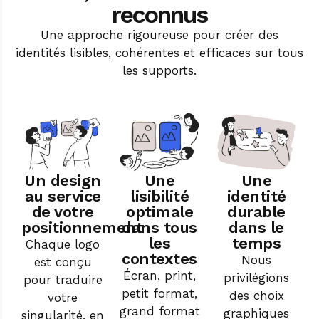
reconnus
Une approche rigoureuse pour créer des
identités lisibles, cohérentes et efficaces sur tous
les supports.
Un design
Une
Une
au service
lisibilité
identité
de votre
optimale
durable
positionnement
dans tous
dans le
les
temps
Chaque logo
contextes
Nous
est conçu
Écran, print,
privilégions
pour traduire
petit format,
des choix
votre
grand format
graphiques
singularité, en