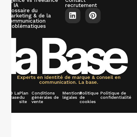
vs IA
recrutement
Glossaire du
marketing & de la
communication
Problématiques
Experts en identité de marque & conseil en
communication. La base.
© La
Plan
Conditions
Mentions
Politique
Politique de
Base
du
générales de
légales
de
confidentialité
site
vente
cookies