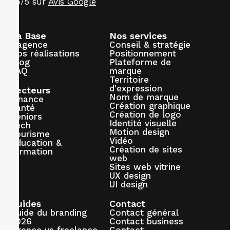
5/5 sur
Avis Google
La Base
Nos services
L'agence
Conseil & stratégie
Nos réalisations
Positionnement
Blog
Plateforme de
FAQ
marque
Territoire
d'expression
Secteurs
Nom de marque
Finance
Création graphique
Santé
Création de logo
Seniors
Identité visuelle
Tech
Motion design
Tourisme
Vidéo
Éducation &
Création de sites
formation
web
Sites web vitrine
UX design
UI design
Guides
Contact
Guide du branding
Contact général
2026
Contact business
Agence vs freelance
Contact