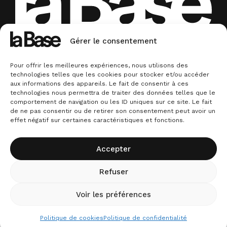
Experts en identité de marque & conseil en
Gérer le consentement
communication. La base.
© La
Plan
Conditions
Mentions
Politique
Politique de
Pour offrir les meilleures expériences, nous utilisons des
Base
du
générales de
légales
de
confidentialité
technologies telles que les cookies pour stocker et/ou accéder
site
vente
cookies
aux informations des appareils. Le fait de consentir à ces
technologies nous permettra de traiter des données telles que le
comportement de navigation ou les ID uniques sur ce site. Le fait
de ne pas consentir ou de retirer son consentement peut avoir un
effet négatif sur certaines caractéristiques et fonctions.
Accepter
Refuser
Voir les préférences
Politique de cookies
Politique de confidentialité