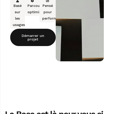
Basé
Parcours
Pensé
sur
optimisés
pour
les
performer
usages
Démarrer un
projet