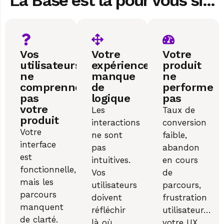
La Base est là pour vous si...
Vos
Votre
Votre
utilisateurs
expérience
produit
ne
manque
ne
comprennent
de
performe
pas
logique
pas
votre
Les
Taux de
produit
interactions
conversion
Votre
ne sont
faible,
interface
pas
abandon
est
intuitives.
en cours
fonctionnelle,
Vos
de
mais les
utilisateurs
parcours,
parcours
doivent
frustration
manquent
réfléchir
utilisateur…
de clarté.
là où
votre UX