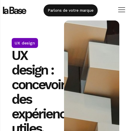
principal
Parlons de votre marque
UX design
UX
design :
concevoir
des
expériences
utiles,