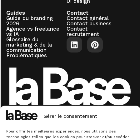
UI design
Guides
Contact
Guide du branding
Contact général
2026
Contact business
Agence vs freelance
Contact
vs IA
recrutement
Glossaire du
marketing & de la
communication
Problématiques
Experts en identité de marque & conseil en
communication. La base.
Gérer le consentement
© La
Plan
Conditions
Mentions
Politique
Politique de
Base
du
générales de
légales
de
confidentialité
Pour offrir les meilleures expériences, nous utilisons des
site
vente
cookies
technologies telles que les cookies pour stocker et/ou accéder