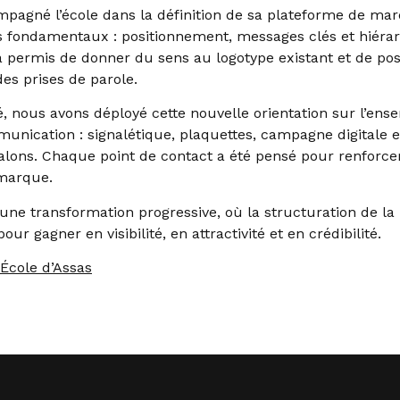
pagné l’école dans la définition de sa plateforme de mar
es fondamentaux : positionnement, messages clés et hiérar
il a permis de donner du sens au logotype existant et de po
es prises de parole.
é, nous avons déployé cette nouvelle orientation sur l’ens
nication : signalétique, plaquettes, campagne digitale e
lons. Chaque point de contact a été pensé pour renforcer la
marque.
e une transformation progressive, où la structuration de l
our gagner en visibilité, en attractivité et en crédibilité.
l’École d’Assas