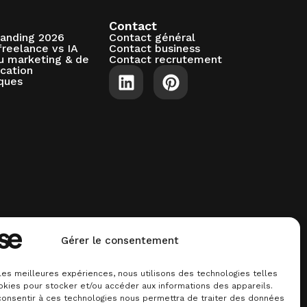
Contact
randing 2026
Contact général
freelance vs IA
Contact business
du marketing & de
Contact recrutement
cation
ques
Gérer le consentement
 les meilleures expériences, nous utilisons des technologies telles
okies pour stocker et/ou accéder aux informations des appareils.
 consentir à ces technologies nous permettra de traiter des données