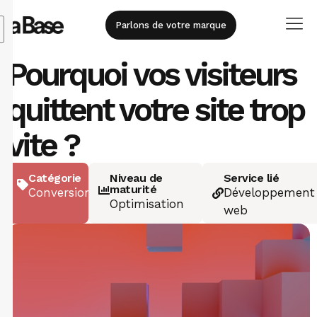
Parlons de votre marque
Pourquoi vos visiteurs
quittent votre site trop
vite ?
Catégorie
Niveau de
Service lié
maturité
Conversion
Développement
Optimisation
web