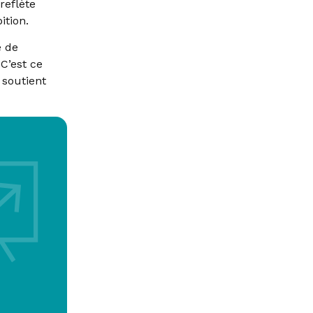
reflète
ition.
e de
 C’est ce
 soutient