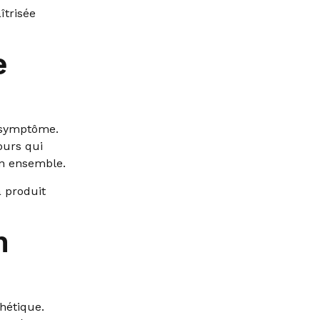
îtrisée
e
e symptôme.
ours qui
on ensemble.
a produit
n
hétique.