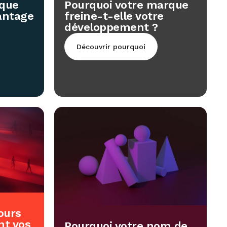
rque
Pourquoi votre marque
vantage
freine-t-elle votre
développement ?
Découvrir pourquoi
ours
nt vos
Pourquoi votre nom de