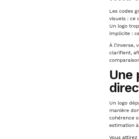
Les codes g
visuels : ce
Un logo tro
implicite : 
À l’inverse,
clarifient, 
comparaison
Une 
dire
Un logo dépa
manière dont
cohérence o
estimation à
Vous attirez