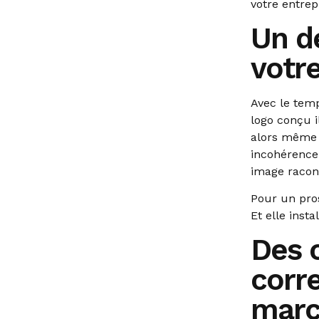
votre entrepr
Un d
votre
Avec le temp
logo conçu i
alors même 
incohérence
image racon
Pour un pros
Et elle inst
Des c
corr
mar