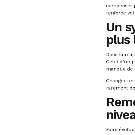
compenser p
renforce votr
Un s
plus 
Dans la majo
Celui d’un p
manque de c
Changer un l
rarement de
Reme
nive
Faire évolue