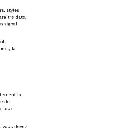
s, styles
araître daté.
n signal
nt,
ent, la
ctement la
ue de
r leur
et vous devez