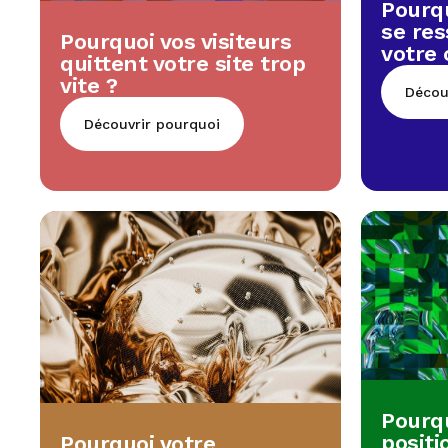
Pourqu
se re
Pourquoi vos visiteurs
votre
quittent votre site trop
vite ?
Décou
Découvrir pourquoi
Pourqu
positi
Pourquoi votre