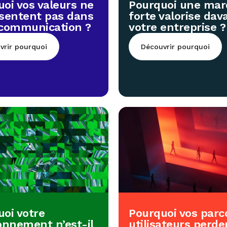
oi vos valeurs ne
Pourquoi une ma
ssentent pas dans
forte valorise da
 communication ?
votre entreprise ?
vrir pourquoi
Découvrir pourquoi
oi votre
Pourquoi vos parc
onnement n’est-il
utilisateurs perde