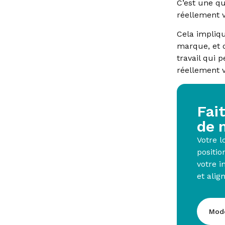
C’est une qu
réellement v
Cela impliqu
marque, et d’
travail qui
réellement 
Fai
de 
Votre l
positio
votre i
et alig
Mod