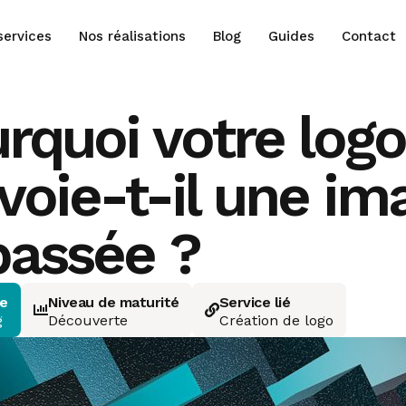
services
Nos réalisations
Blog
Guides
Contact
rquoi votre logo
voie-t-il une im
assée ?
ie
Niveau de maturité
Service lié
g
Découverte
Création de logo