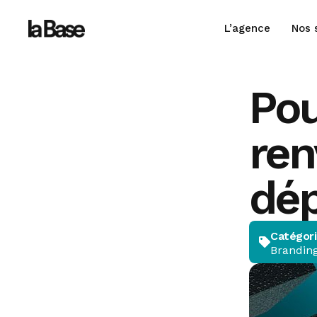
L’agence
Nos 
Pou
ren
dép
Catégor
Brandin