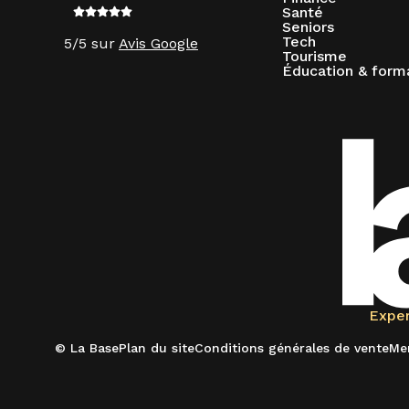
Santé
Seniors
Tech
5/5 sur
Avis Google
Tourisme
Éducation & form
Exper
© La Base
Plan du site
Conditions générales de vente
Men