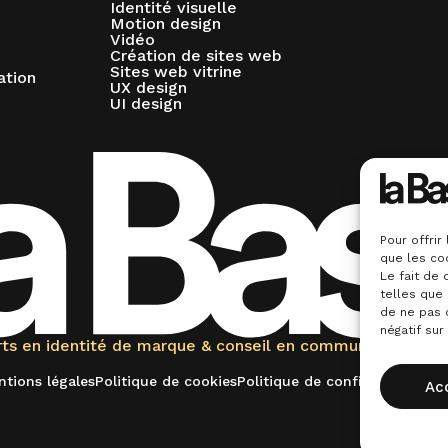
Identité visuelle
Motion design
Vidéo
Création de sites web
Sites web vitrine
ation
UX design
UI design
Pour offrir
que les co
Le fait de
telles que 
de ne pas 
négatif sur
ts en identité de marque & conseil en communication. La
tions légales
Politique de cookies
Politique de confidentialité
Ac