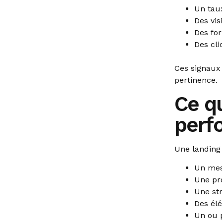
Un tau
Des vis
Des fo
Des cli
Ces signaux
pertinence.
Ce q
perfo
Une landing
Un mes
Une pro
Une str
Des élé
Un ou p