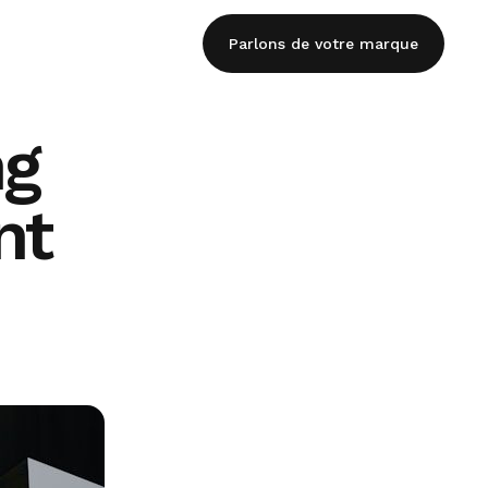
Parlons de votre marque
ng
nt