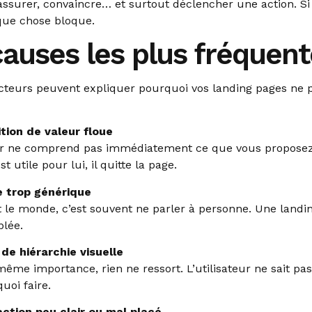
 rassurer, convaincre… et surtout déclencher une action. Si
que chose bloque.
causes les plus fréquen
acteurs peuvent expliquer pourquoi vos landing pages ne
tion de valeur floue
eur ne comprend pas immédiatement ce que vous proposez
t utile pour lui, il quitte la page.
 trop générique
t le monde, c’est souvent ne parler à personne. Une landi
blée.
e hiérarchie visuelle
 même importance, rien ne ressort. L’utilisateur ne sait pa
uoi faire.
action peu clair ou mal placé