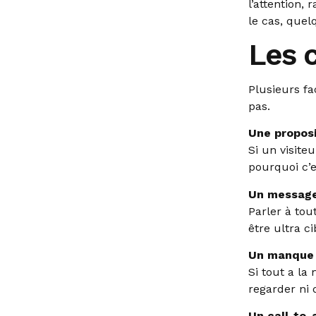
l’attention,
le cas, quel
Les 
Plusieurs f
pas.
Une proposi
Si un visit
pourquoi c’es
Un message
Parler à tou
être ultra ci
Un manque d
Si tout a la
regarder ni q
Un call-to-