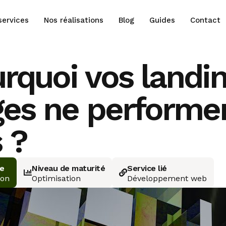
services
Nos réalisations
Blog
Guides
Contact
rquoi vos landi
es ne performe
 ?
ie
Niveau de maturité
Service lié
ion
Optimisation
Développement web