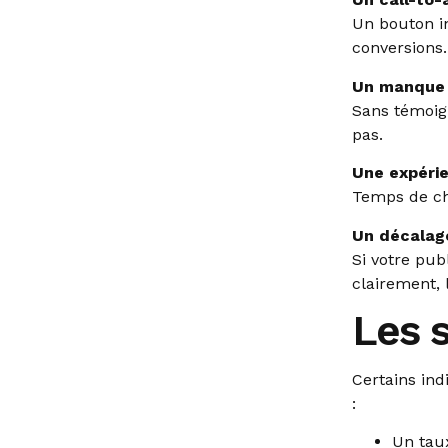
Un bouton in
conversions.
Un manque 
Sans témoign
pas.
Une expérie
Temps de cha
Un décalage
Si votre pub
clairement, 
Les 
Certains in
:
Un taux