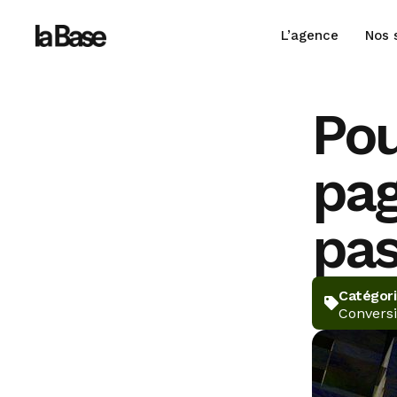
L’agence
Nos 
Pou
pag
pas
Catégor
Convers