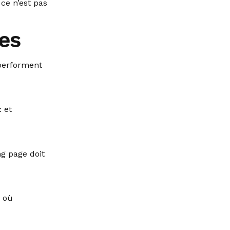
 ce n’est pas
tes
 performent
 et
ng page doit
s où