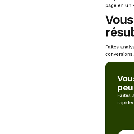
page en un v
Vous
résul
Faites analy
conversions.
Vou
peu
Faites 
rapide