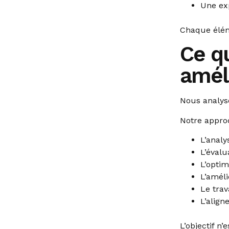
Une exp
Chaque éléme
Ce q
amél
Nous analys
Notre appro
L’analy
L’évalu
L’optim
L’améli
Le trav
L’align
L’objectif n