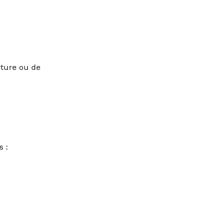
cture ou de
 :