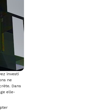
ez investi
ons ne
crète. Dans
age elle-
apter