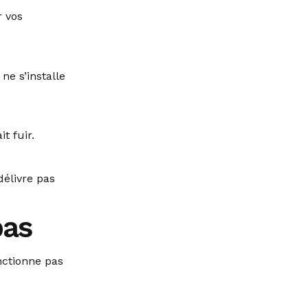
r vos
ne s’installe
t fuir.
délivre pas
pas
nctionne pas