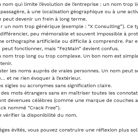
 nom qui limite l’évolution de l’entreprise : un nom trop l
passagère, à une localisation géographique ou à une activ
e peut devenir un frein à long terme.
r un nom trop générique (exemple : “X Consulting”). Ce 
 à différencier, peu mémorable et souvent impossible à prot
ne orthographe artificielle ou difficile à comprendre. Par
 peut fonctionner, mais “FezMain” devient confus.
n nom trop long ou trop complexe. Un bon nom est simple
tenir.
ster les noms auprès de vraies personnes. Un nom peut s
… et ne rien évoquer à l’extérieur.
es sigles ou acronymes sans signification claire.
des mots étrangers sans en maîtriser toutes les connotat
sont devenues célèbres (comme une marque de couches a
ack nommé “Crack Free”).
 vérifier la disponibilité du nom.
èges évités, vous pouvez construire une réflexion plus sol