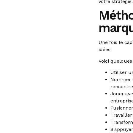
votre stratégie.
Métho
marq
Une fois le ca
idées.
Voici quelques
Utiliser 
Nommer di
rencontre
Jouer ave
entrepris
Fusionner 
Travailler
Transform
S’appuyer