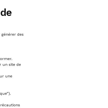
 de
r générer des
former.
 un site de
our une
ique”).
précautions