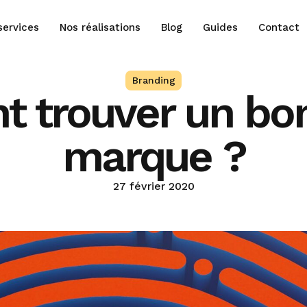
services
Nos réalisations
Blog
Guides
Contact
Branding
 trouver un bo
marque ?
27 février 2020