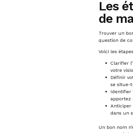
Les é
de ma
Trouver un bon
question de co
Voici les étapes
Clarifier 
votre vis
Définir v
se situe-
Identifie
apportez 
Anticiper 
dans un s
Un bon nom n’es