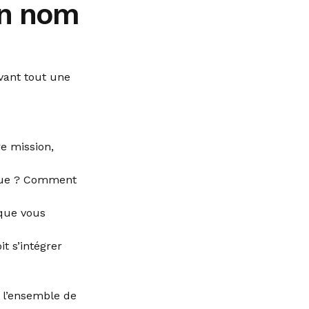
on nom
vant tout une
re mission,
rque ? Comment
 que vous
t s’intégrer
c l’ensemble de