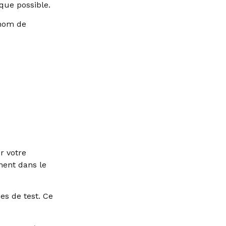
que possible.
 nom de
r votre
inent dans le
s de test. Ce