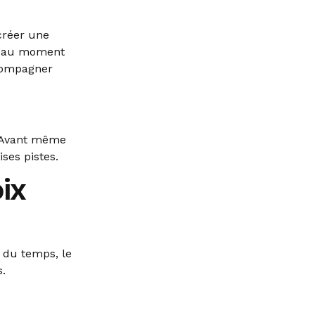
 créer une
ce au moment
compagner
 Avant même
ses pistes.
ix
 du temps, le
s.