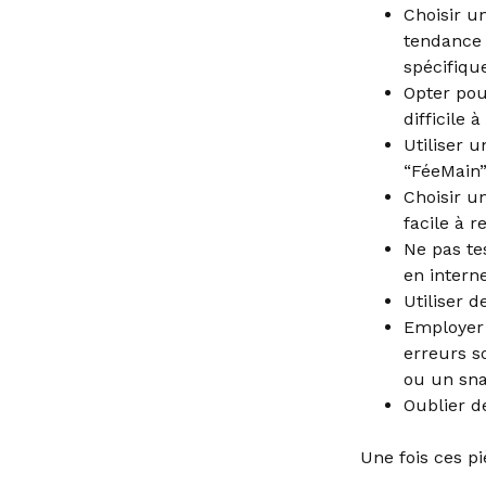
Choisir un
tendance 
spécifiqu
Opter pou
difficile
Utiliser u
“FéeMain”
Choisir u
facile à re
Ne pas te
en interne
Utiliser d
Employer 
erreurs 
ou un sn
Oublier de
Une fois ces pi