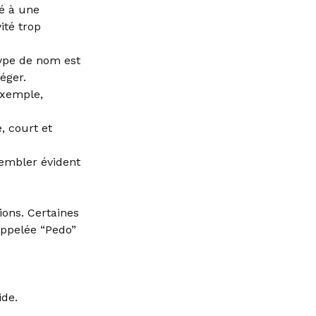
ié à une
ité trop
type de nom est
éger.
 exemple,
, court et
embler évident
ions. Certaines
ppelée “Pedo”
ide.